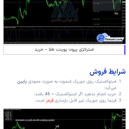
استراتژی پیوت پوینت طلا – خرید
شرایط فروش
استوکاستیک روی جوریک اسموت به صورت عمودی
پایین
می‌آید؛
خرید انجام ندهید اگر استوکاستیک <
45
باشد؛
فریما روی جوریک غیر قابل بازسازی
قرمز
است.