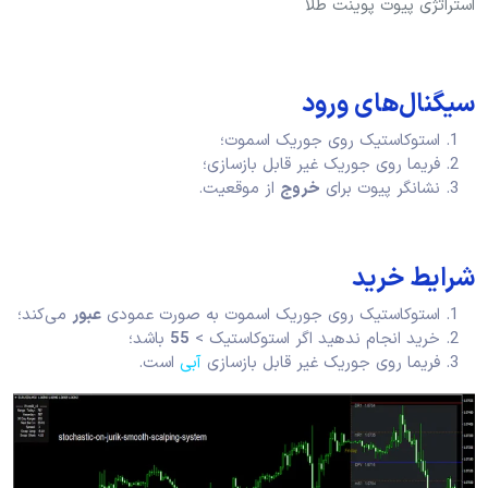
استراتژی پیوت پوینت طلا
سیگنال‌های ورود
استوکاستیک روی جوریک اسموت؛
فریما روی جوریک غیر قابل بازسازی؛
نشانگر پیوت برای
خروج
از موقعیت.
شرایط خرید
استوکاستیک روی جوریک اسموت به صورت عمودی
عبور
می‌کند؛
خرید انجام ندهید اگر استوکاستیک >
55
باشد؛
فریما روی جوریک غیر قابل بازسازی
آبی
است.