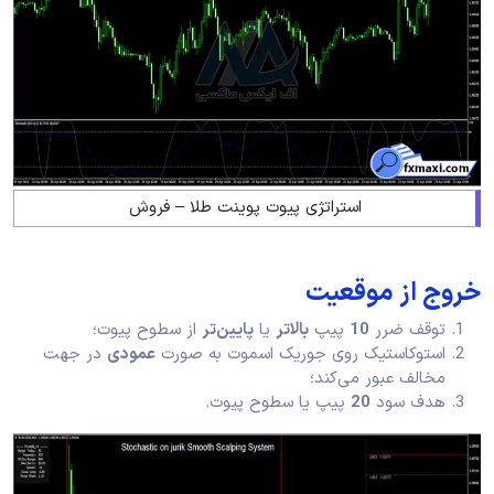
استراتژی پیوت پوینت طلا – فروش
خروج از موقعیت
توقف ضرر
10
پیپ
بالاتر
یا
پایین‌تر
از سطوح پیوت؛
استوکاستیک روی جوریک اسموت به صورت
عمودی
در جهت
مخالف عبور می‌کند؛
هدف سود
20
پیپ یا سطوح پیوت.