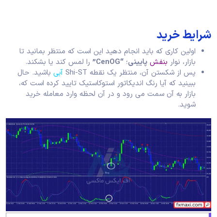
شرایط خرید
اولین کاری که باید انجام دهید این است که منتظر بمانید تا
بازار، نوار
بنفش
پایینی
؛
“CenOG”
را لمس کند یا بشکند.
پس از شکستن آن، منتظر یک نقطه Shi-ST
آبی
باشید. حال
ببینید که آیا رنگ اندیکاتور استوکاستیک تایید کرده است که،
بازار به آن سمت می رود و در آن لحظه وارد معامله خرید
شوید.