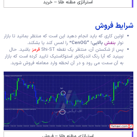
استراتژی مظنه طلا – خرید
شرایط فروش
اولین کاری که باید انجام دهید این است که منتظر بمانید تا بازار
نوار
بنفش
بالایی؛
“CenOG”
را لمس کند یا بشکند.
پس از شکستن آن، منتظر یک نقطه Shi-ST
قرمز
باشید. حال
ببینید که آیا رنگ اندیکاتور استوکاستیک تایید کرده است که بازار
به آن سمت می رود و در آن لحظه وارد معامله فروش شوید.
استراتژی مظنه طلا – فروش