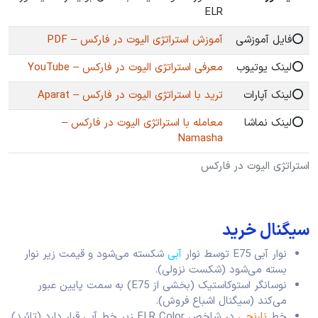
ELR
⭕️فایل آموزشی
آموزش استراتژی الیوت در فارکس – PDF
⭕️لینک یوتیوب
معرفی استراتژی الیوت در فارکس – YouTube
⭕️لینک آپارات
ترید با استراتژی الیوت در فارکس – Aparat
⭕️لینک نماشا
معامله با استراتژی الیوت در فارکس –
Namasha
استراتژی الیوت در فارکس
سیگنال خرید
نوار آبی E75 توسط نوار
آبی
شکسته می‌شود و قیمت زیر نوار
بسته می‌شود (شکست نزولی).
نوسانگر استوکاستیک (بخشی از E75) به سمت پایین عبور
می‌کند (سیگنال اشباع فروش).
خط
نارنجی
در شاخص ELR Color زیر خط آبی قرار دارد (تائید).