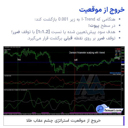
خروج از موقعیت
هنگامی که I-Trend به زیر 0.001 بازگشت کند؛
در سطح
پیوت؛
هدف سود پیش‌تعیین شده یا نسبت
[1:1.2]
با توقف
ضرر؛
توقف
ضرر
بر روی نقطه
قبلی
برگشت قرار می‌گیرد.
خروج از موقعیت استراتژی چشم عقاب طلا