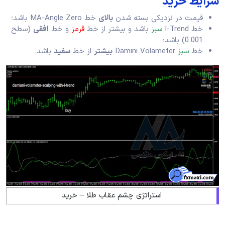
شرایط خرید
قیمت در نزدیکی بسته شدن
بالای
خط MA-Angle Zero باشد؛
خط I-Trend
سبز
باشد و بیشتر از خط
قرمز
و خط
افقی
(سطح
0.001) باشد؛
خط
سبز
Damini Volameter
بیشتر
از خط
سفید
باشد.
استراتژی چشم عقاب طلا – خرید