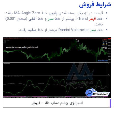
شرایط فروش
قیمت در نزدیکی بسته شدن
پایین
خط MA-Angle Zero باشد؛
خط
قرمز
I-Trend بیشتر از خط
سبز
و خط
افقی
(سطح 0.001)
باشد؛
خط
سبز
Damini Volameter بیشتر از خط
سفید
باشد.
استراتژی چشم عقاب طلا – فروش