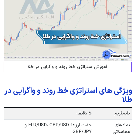
آموزش استراتژی خط روند و واگرایی در طلا
ویژگی های استراتژی خط روند و واگرایی در
طلا
تایم‌فریم
۵ دقیقه
نمادهای
جفت ارزها: EUR/USD، GBP/USD و
معاملاتی
GBP/JPY