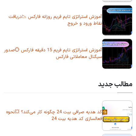
آموزش استراتژی تایم فریم روزانه فارکس 📉دریافت
نقاط ورود و خروج
آموزش استراتژی تایم فریم 15 دقیقه فارکس 💮صدور
سیگنال معاملاتی فارکس
مطالب جدید
کد هدیه صرافی بیت 24 چگونه کار می‌کند؟ 💥نحوه
فعالسازی کد هدیه بیت 24