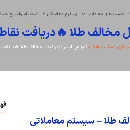
حساب های معاملاتی
پلتلفرم معاملاتی
ثبت نام وافتتاح حس
 مخالف طلا 🔥دریافت نقاط
راتژی اسکالپ طلا
آموزش استراتژی کندل مخالف طلا 🔥دریافت 
فه
لف طلا – سیستم معاملاتی
س