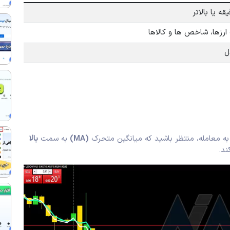
رزها، شاخص ها و کالاها
ه معامله، منتظر باشید که میانگین متحرک
(MA)
به سمت
بالا
ند.