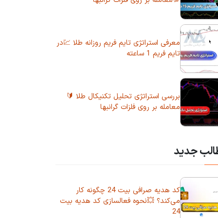
💯معامله بر روی فلزات گرانبها
معرفی استراتژی تایم فریم روزانه طلا 💹در
تایم فریم 1 ساعته
بررسی استراتژی تحلیل تکنیکال طلا 🔰
معامله بر روی فلزات گرانبها
الب جدید
کد هدیه صرافی بیت 24 چگونه کار
می‌کند؟ 💥نحوه فعالسازی کد هدیه بیت
24