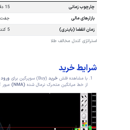
چارچوب زمانی
15 دقیقه یا بالاتر
بازارهای مالی
جفت ا
زمان انقضا (باینری)
5 کندل
استراتژی کندل مخالف طلا
شرایط خرید
با مشاهده فلش
خرید
(Buy) سوپرگین برای
ورود
ب
از خط میانگین متحرک نرمال شده
(NMA)
عبور ک