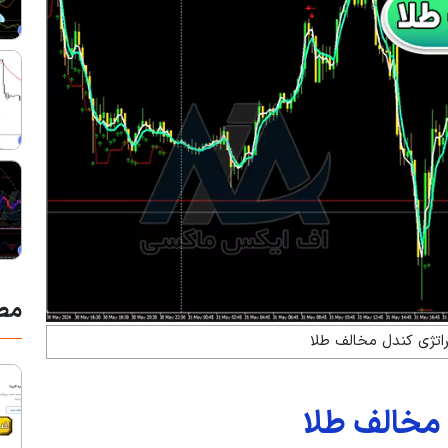
مط
اتژی کندل مخالف طلا
مخالف طلا