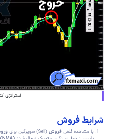
استراتژی ک
شرایط فروش
با مشاهده فلش
فروش
(Sell) سوپرگین برای
ورود
پایین
از خط میانگین متحرک نرمال شده
(NMA)