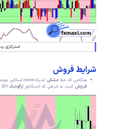
استراتژی پن
شرایط فروش
هنگامی که خط
مشکی
اندیکicator اسکالپر مومنتوم
فروش
کنید، به شرطی که اندیکاتور
ارگودیک
BH