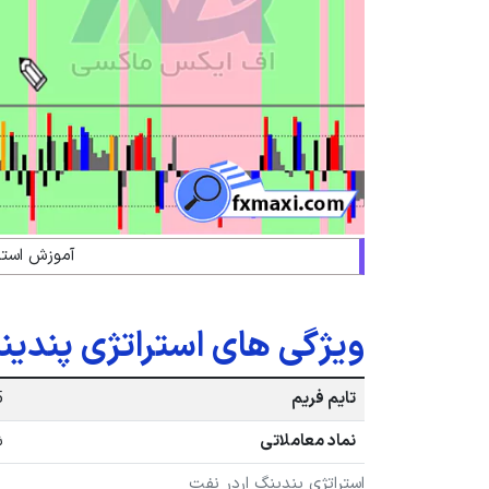
آموزش استر
ویژگی های استراتژی پندین
تایم فریم
5 د
نماد معاملاتی
ش
استراتژی پندینگ اردر نفت