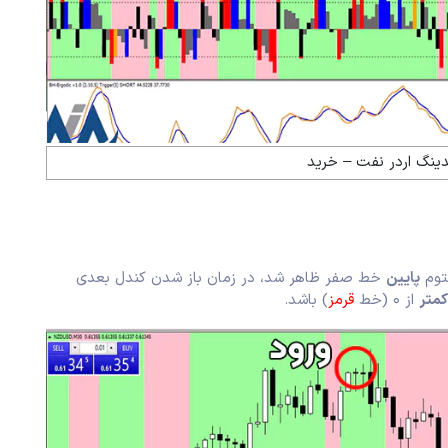
دینگ اردر نفت – خرید
پایین
خط صفر ظاهر شد، در زمان باز شدن کندل بعدی
کمتر
از ۰ (خط
قرمز
) باشد.