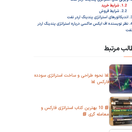
1.2. شرایط خرید
2.2. شرایط فروش
های استراتژی پندینگ اردر نفت
4. نظر نویسنده اف ایکس ماکسی درباره استراتژی پندینگ اردر
فت
لب مرتبط
📊 نحوه طراحی و ساخت استراتژی سودده
فارکس 📊
📘 10 بهترین کتاب استراتژی فارکس و
معامله گری 📘