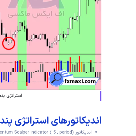
استراتژی پن
اندیکاتورهای استراتژی پند
اندیکاتور Momentum Scalper indicator ( 5 , period)؛