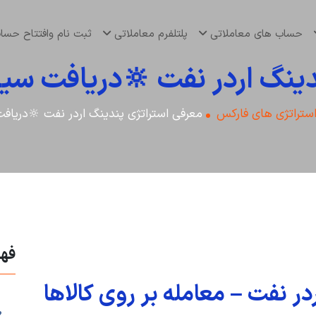
حساب های معاملاتی
پلتلفرم معاملاتی
ثبت نام وافتتاح حس
دینگ اردر نفت 🔆دریافت سی
ستراتژی های فارکس
معرفی استراتژی پندینگ اردر نفت 🔆دریاف
فه
ر نفت – معامله بر روی کالاها
1. آموزش استراتژ
2. ویژگی ها