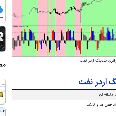
اتژی پندینگ اردر نفت
مط
گ اردر نفت
قیقه ای
اخص ها و کالاها