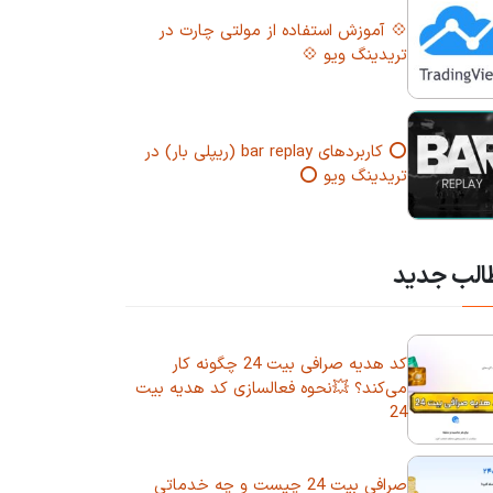
💠 آموزش استفاده از مولتی چارت در
تریدینگ ویو 💠
⭕ کاربردهای bar replay (ریپلی بار) در
تریدینگ ویو ⭕
الب جدید
کد هدیه صرافی بیت 24 چگونه کار
می‌کند؟ 💥نحوه فعالسازی کد هدیه بیت
24
صرافی بیت 24 چیست و چه خدماتی