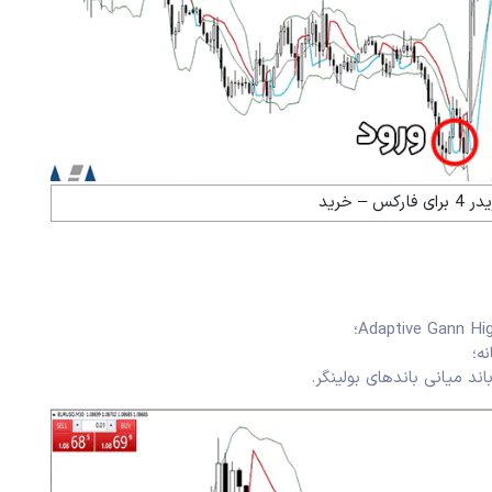
س – خرید
د میانی باندهای بولینگر.