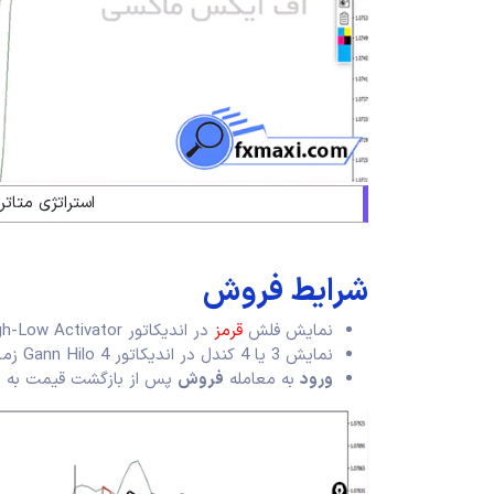
استراتژی متاتریدر 4 برای فارک
شرایط فروش
نمایش فلش
قرمز
در اندیکاتور Adaptive Gann High-Low Activator؛
نمایش 3 یا 4 کندل در اندیکاتور Gann Hilo 4 زمانه؛
ورود
به معامله
فروش
پس از بازگشت قیمت به بان