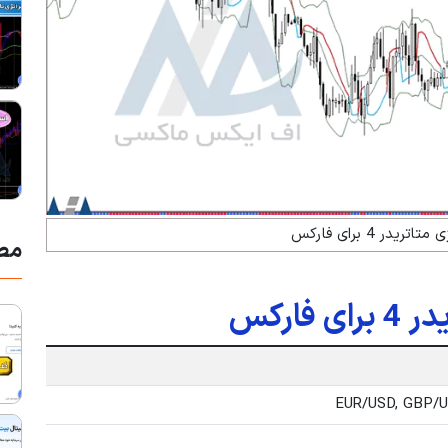
یدر 4 برای فارکس
مط
ارکس
EUR/USD, GBP/