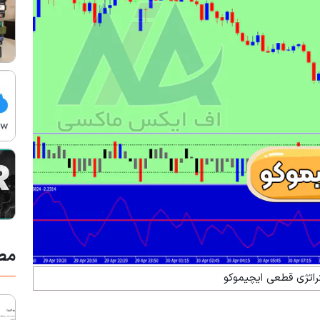
مط
راتژی قطعی ایچیموکو