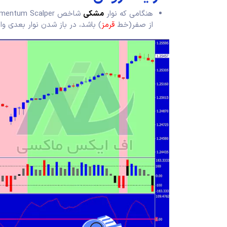
هنگامی که نوار
مشکی
شاخص Momentum Scalper
از صفر(خط
قرمز
) باشد، در باز شدن نوار بعدی وا