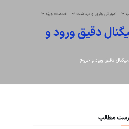
اب
آموزش واریز و برداشت
خدمات ویژه
نال دقیق ورود و
یگنال دقیق ورود و خروج
رست مطالب