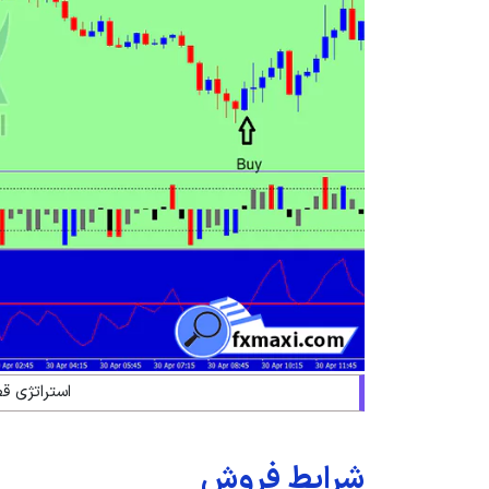
استراتژی ق
شرایط فروش