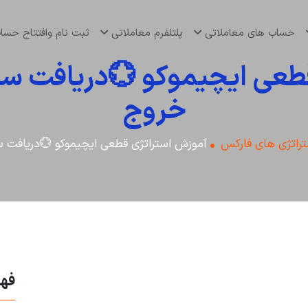
حساب های معاملاتی
پلتلفرم معاملاتی
ثبت نام وافتتاح حس
طعی ایچیموکو 💮دریافت سیگ
خروج
راتژی های فارکس
آموزش استراتژی قطعی ایچیموکو 💮دریافت س
فه