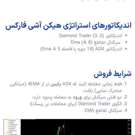
اندیکاتورهای استراتژی هیکن آشی فارکس
اندیکاتور Diamond Trader (3، 3)
سیگنال تقاطع Ema (4، 8)
اندیکاتور ADX (14 دوره با فاصله Ema 4: 5)
شرایط فروش
فقط زمانی معامله کنید که ADX
پایین
تر از 4EMA (میانگین
متحرک نمایی) باشد؛
دو فلش سیگنال برای
ورود
به معامله وجود دارد؛
الگوی Diamond Trader (برای معاملات پر ریسک)؛
سیگنال تقاطع EMA.