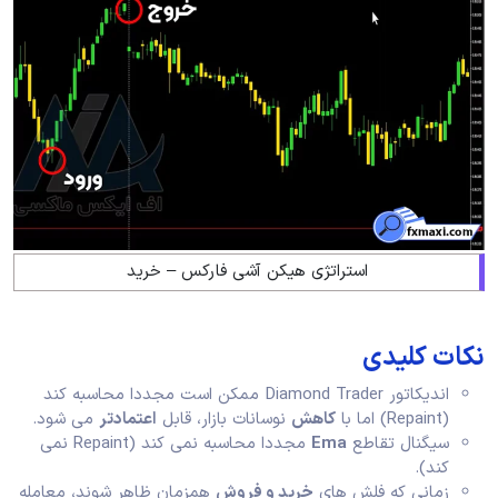
استراتژی هیکن آشی فارکس – خرید
نکات کلیدی
اندیکاتور Diamond Trader ممکن است مجددا محاسبه کند
(Repaint) اما با
کاهش
نوسانات بازار، قابل
اعتمادتر
می شود.
سیگنال تقاطع
Ema
مجددا محاسبه نمی کند (Repaint نمی
کند).
زمانی که فلش های
خرید و فروش
همزمان ظاهر شوند، معامله