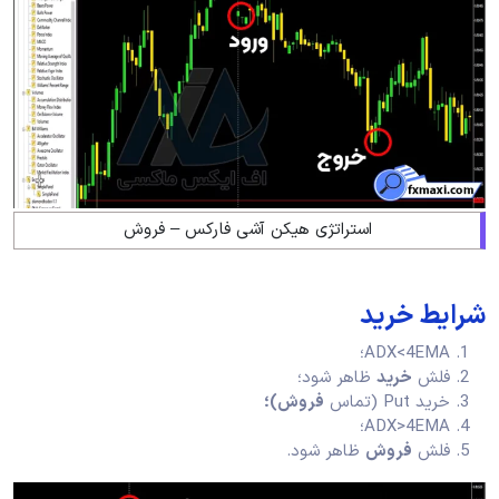
استراتژی هیکن آشی فارکس – فروش
شرایط خرید
ADX<4EMA؛
فلش
خرید
ظاهر شود؛
خرید Put (تماس
فروش)؛
ADX>4EMA؛
فلش
فروش
ظاهر شود.