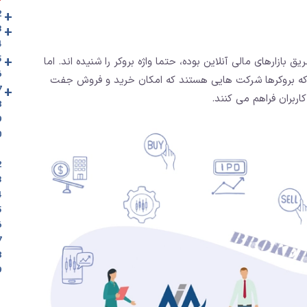
+
2. راهنمای ان
+
3. معرفی ان
4. لیست برترین و
+
5. عوامل مهم د
 بازارهای مالی آنلاین بوده، حتما واژه بروکر را شنیده اند. اما
6. لیست منتخب ب
 که بروکرها شرکت هایی هستند که امکان خرید و فروش جفت
+
7. بررسی امکانا
 کاربران فراهم می کنند.
8. معرفی انوا
9. انواع نماده
10. معرف
11. بر
12. اهرم
13. برر
14. بر
15. واریز
16. بروکر
17. سرما
18. معام
19. نگاه