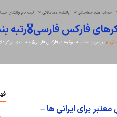
حساب های معاملاتی
پلتلفرم معاملاتی
ثبت نام وافتتاح حس
رهای فارکس فارسی🎖️رتبه ب
لی
بررسی و مقایسه بروکرهای فارکس فارسی🎖️رتبه بندی بروکرها
فه
معتبر برای ایرانی ها –
ف