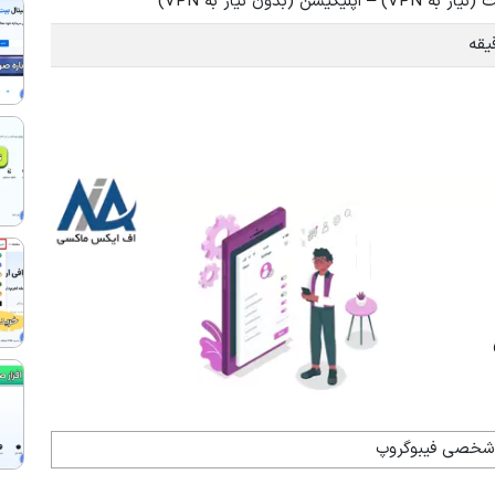
 VPN) – اپلیکیشن (بدون نیاز به VPN)
 شخصی فیبوگروپ