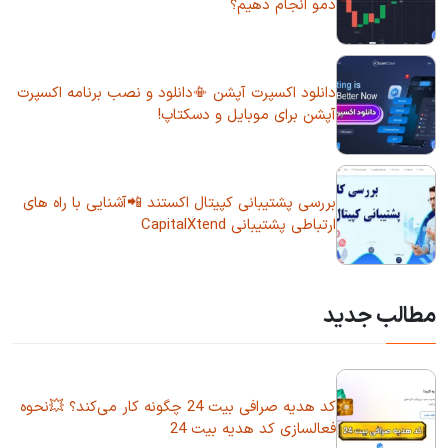
دمو انجام دهیم؟
دانلود اکسپرت آپشن 📳دانلود و نصب برنامه اکسپرت
آپشن برای موبایل و دسکتاپ!
بررسی پشتیبانی کپیتال اکستند 📲آشنایی با راه های
ارتباطی پشتیبانی CapitalXtend
مطالب جدید
کد هدیه صرافی بیت 24 چگونه کار می‌کند؟ 💥نحوه
فعالسازی کد هدیه بیت 24