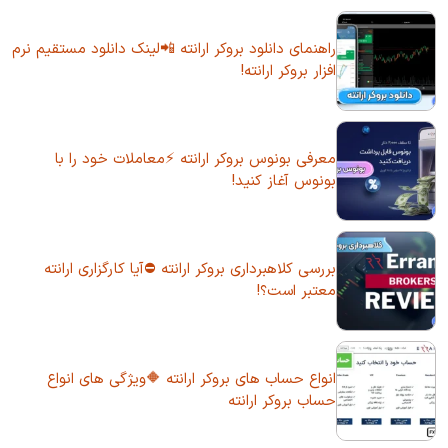
راهنمای دانلود بروکر ارانته 📲لینک دانلود مستقیم نرم
افزار بروکر ارانته!
معرفی بونوس بروکر ارانته ⚡معاملات خود را با
بونوس آغاز کنید!
بررسی کلاهبرداری بروکر ارانته ⛔آیا کارگزاری ارانته
معتبر است؟!
انواع حساب های بروکر ارانته 🔶ویژگی های انواع
حساب بروکر ارانته