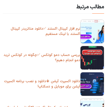
مطالب مرتبط
نرم افزار کپیتال اکستند ✅دانلود متاتریدر کپیتال
اکستند با لینک مستقیم
بررسی حساب دمو کوتکس ✅چگونه در کوتکس ترید
دمو انجام دهیم؟
دانلود اکسپرت آپشن 📳دانلود و نصب برنامه اکسپرت
آپشن برای موبایل و دسکتاپ!