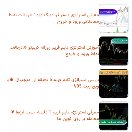
معرفی استراتژی تستر تریدینگ ویو ✅دریافت نقاط
معاملاتی ورود و خروج
آموزش استراتژی تایم فریم روزانه کریپتو ☣️دریافت
نقاط ورود و خروج
بررسی استراتژی تایم فریم 5 دقیقه ارز دیجیتال 🔱با
وین ریت 85%
معرفی استراتژی تایم فریم 1 دقیقه جفت ارزها 🔰
معامله بر روی کوین ها