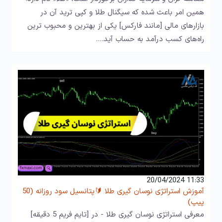
همین امر باعث شده که سیگنال طلا و کپی ترید آن در
بازارهای مالی [مانند فارکس] یکی از بهترین و محبوب‌ ترین
راه‌های کسب درآمد به حساب آید.…
11:33 20/04/2024
آموزش استراتژی نوسان گیری طلا 🔰پتانسیل سود روزانه (50
پیپ)
معرفی استراتژی نوسان گیری طلا - در [تایم فریم 5 دقیقه]