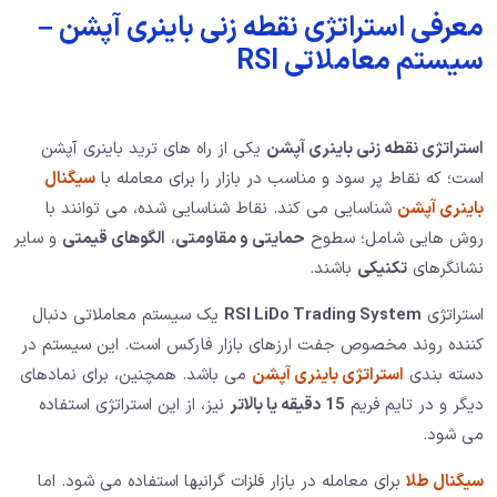
معرفی استراتژی نقطه زنی باینری آپشن –
سیستم معاملاتی RSI
استراتژی نقطه زنی باینری آپشن
یکی از راه های ترید باینری آپشن
است؛ که نقاط پر سود و مناسب در بازار را برای معامله با
سیگنال
باینری آپشن
شناسایی می کند. نقاط شناسایی شده، می توانند با
روش هایی شامل؛ سطوح
حمایتی و مقاومتی
،
الگوهای قیمتی
و سایر
نشانگرهای
تکنیکی
باشند.
استراتژی
RSI LiDo Trading System
یک سیستم معاملاتی دنبال
کننده روند مخصوص جفت ارزهای بازار فارکس است. این سیستم در
دسته بندی
استراتژی باینری آپشن
می باشد. همچنین، برای نمادهای
دیگر و در تایم فریم
15 دقیقه یا بالاتر
نیز، از این استراتژی استفاده
می شود.
سیگنال طلا
برای معامله در بازار فلزات گرانبها استفاده می شود. اما