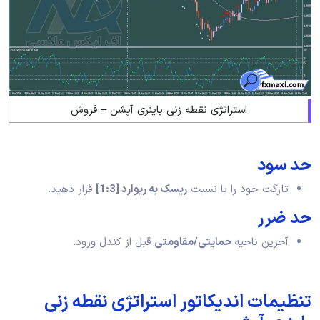
استراتژی نقطه زنی باینری آپشن – فروش
حد سود
تارگت خود را با نسبت
ریسک به ریوارد [1:3]
قرار دهید.
حد ضرر
آخرین ناحیه
حمایتی/مقاومتی
قبل از کندل ورود.
تنظیمات اندیکاتور استراتژی نقطه زنی