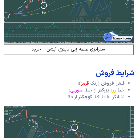
استراتژی نقطه زنی باینری آپشن – خرید
شرایط فروش
فلش
فروش
(رنگ
قرمز
)؛
خط
زرد
بزرگتر
از خط
صورتی
؛
نشانگر RSI Lido
کوچکتر
از 35.