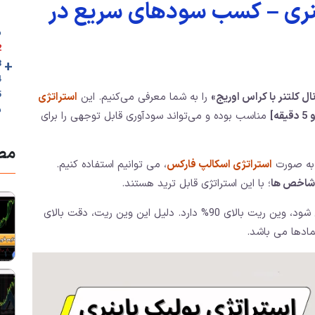
ینری – کسب سودهای سریع در
م
2. 🎥ویدئوی آم
+
3. اصول ا
4. نمونه ای
ال‌ کلتنر با کراس اوریج»
را به شما معرفی می‌کنیم. این
استراتژی
ب
مناسب بوده و می‌تواند سودآوری قابل‌ توجهی را برای
مطا
 به صورت
استراتژی اسکالپ فارکس
، می توانیم استفاده کنیم.
و شاخص ها
؛ با این استراتژی قابل ترید هستند.
که توسط این استراتژی صادر می شود، وین ریت بالای 90% دارد. دلیل این وین ریت، دقت بالای
مادها می باشد.