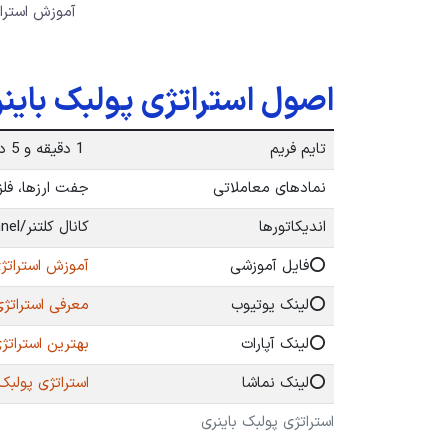
آموزش استرات
اصول استراتژی پولبک باین
تایم فریم
1 دقیقه و 5 دقیقه
نمادهای معاملاتی
جفت ارزها، فلزا
اندیکاتورها
کانال کلتنر/Keltener Channel
⭕️فایل آموزشی
آموزش استراتژی 
⭕️لینک یوتیوب
معرفی استراتژی پو
⭕️لینک آپارات
بهترین استراتژی پ
⭕️لینک نماشا
استراتژی پولبک با
استراتژی پولبک باینری