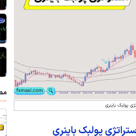
مط
تژی پولبک باینری
تراتژی پولبک باینری