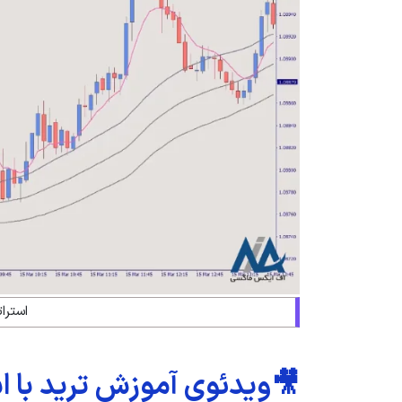
استرا
🎥ویدئوی آموزش ترید با اس