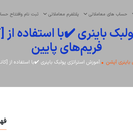
حساب های معاملاتی
پلتلفرم معاملاتی
ثبت نام وافتتاح حس
ک باینری ✔️با استفاده از [کان
فریم‌های پایین
 باینری آپشن
آموزش استراتژی پولبک باینری ✔️با استفاده از [کانال
فه