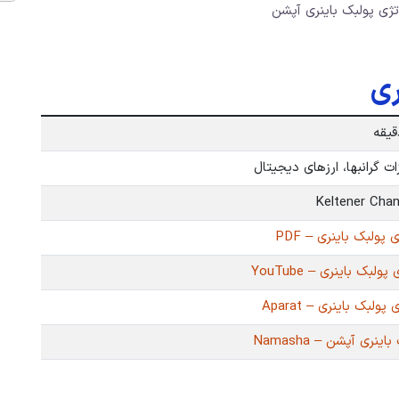
ژی پولبک باینری آپشن
ری
ت گرانبها، ارزهای دیجیتال
پولبک باینری – PDF
لبک باینری – YouTube
ولبک باینری – Aparat
ینری آپشن – Namasha