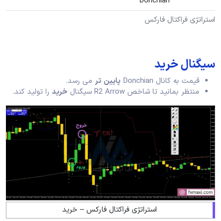
Donchian
استراتژی فراکتال فارکس
سیگنال خرید
قیمت به کانال Donchian
پایین
تر
می رسد.
منتظر بمانید تا شاخص R2 Arrow سیگنال
خرید
را تولید کند.
استراتژی فراکتال فارکس – خرید