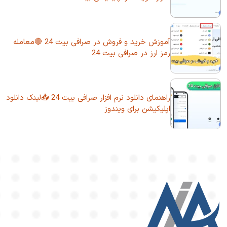
آموزش خرید و فروش در صرافی بیت 24 🔴معامله
رمز ارز در صرافی بیت 24
راهنمای دانلود نرم افزار صرافی بیت 24 📥لینک دانلود
اپلیکیشن برای ویندوز