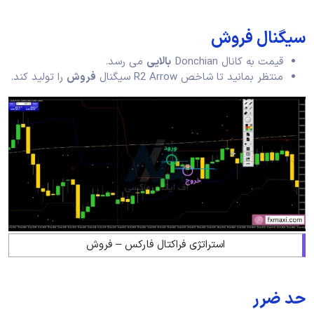
سیگنال فروش
قیمت به کانال Donchian
بالایی
می رسد.
منتظر بمانید تا شاخص R2 Arrow سیگنال
فروش
را تولید کند.
استراتژی فراکتال فارکس – فروش
حد ضرر