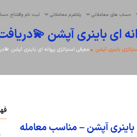
حساب های معاملاتی
پلتلفرم معاملاتی
ثبت نام وافتتاح حس
نه ای باینری آپشن 💫دریاف
تراتژی باینری آپشن
معرفی استراتژی پروانه ای باینری آپشن 💫د
فه
 باینری آپشن – مناسب معامله
ک