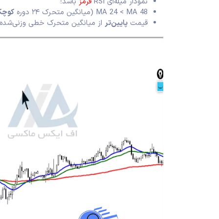
نمودار میله‌ای RSI
قرمز
باشد؛
MA 24 < MA 48 (میانگین متحرک ۲۴ دوره
کوچک
قیمت
پایین‌تر
از میانگین متحرک خطی وزنی‌شده با دوره 