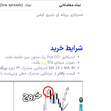
نماد معاملاتی
نماد: EUR/USD, GBP/USD (low spreads)
استراتژی پروانه ای باینری آپشن
شرایط خرید
اندیکاتور Pux CCI یک ستون
سبز
داشته باشد؛
نمودار میله‌ای RSI
زرد
باشد؛
MA 24 > MA 48 (میانگین متحرک ۲۴ دوره
بزرگت
قیمت
بالاتر
از میانگین متحرک خطی وزنی‌شده با دوره ۱۴۴