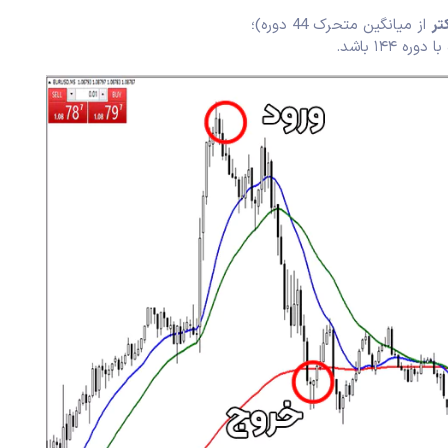
تر
از میانگین متحرک 44 دوره)؛
۱۴۴ باشد.