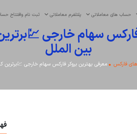
حساب های معاملاتی
پلتلفرم معاملاتی
ثبت نام وافتتاح حس
فارکس سهام خارجی 💹برترین
بین الملل
های فارکس
معرفی بهترین بروکر فارکس سهام خارجی 💹برترین کا
فه