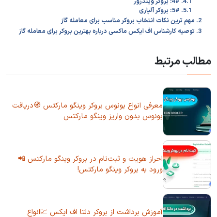
4.1. 4#: بروکر ویندزور
5.1. 5#: بروکر آلپاری
2. مهم ترین نکات انتخاب بروکر مناسب برای معامله گاز
3. توصیه کارشناس اف ایکس ماکسی درباره بهترین بروکر برای معامله گاز
مطالب مرتبط
معرفی انواع بونوس بروکر وینگو مارکتس 🧭دریافت
بونوس بدون واریز وینگو مارکتس
احراز هویت و ثبت‌نام در بروکر وینگو مارکتس 📲
ورود به بروکر وینگو مارکتس!
آموزش برداشت از بروکر دلتا اف ایکس 💹انواع