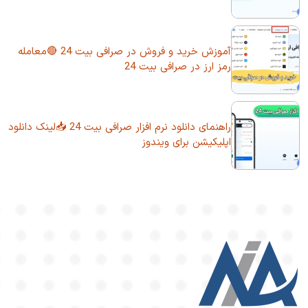
آموزش خرید و فروش در صرافی بیت 24 🔴معامله
رمز ارز در صرافی بیت 24
راهنمای دانلود نرم افزار صرافی بیت 24 📥لینک دانلود
اپلیکیشن برای ویندوز