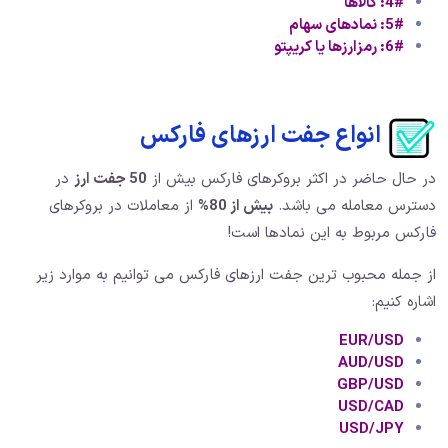
4#: کالاها
5#: نمادهای سهام
6#: رمزارزها یا کریپتو
انواع جفت ارزهای فارکس
در حال حاضر در اکثر بروکرهای فارکس بیش از
50 جفت ارز
در
دسترس معامله می باشد.
بیش از 80
%
از معاملات در بروکرهای
فارکس مربوط به این نمادها است!
از جمله محبوب ترین جفت ارزهای فارکس می توانیم به موارد زیر
اشاره کنیم:
EUR/USD
AUD/USD
GBP/USD
USD/CAD
USD/JPY